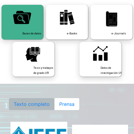
Bases de datos
e-Books
e-Journals
Datos de
Tesis y trabajos
investigación UR
de grado UR
Texto completo
Prensa